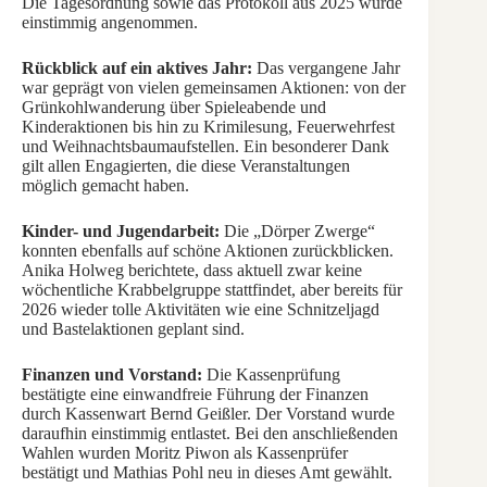
Die Tagesordnung sowie das Protokoll aus 2025 wurde
einstimmig angenommen.
Rückblick auf ein aktives Jahr:
Das vergangene Jahr
war geprägt von vielen gemeinsamen Aktionen: von der
Grünkohlwanderung über Spieleabende und
Kinderaktionen bis hin zu Krimilesung, Feuerwehrfest
und Weihnachtsbaumaufstellen. Ein besonderer Dank
gilt allen Engagierten, die diese Veranstaltungen
möglich gemacht haben.
Kinder- und Jugendarbeit:
Die „Dörper Zwerge“
konnten ebenfalls auf schöne Aktionen zurückblicken.
Anika Holweg berichtete, dass aktuell zwar keine
wöchentliche Krabbelgruppe stattfindet, aber bereits für
2026 wieder tolle Aktivitäten wie eine Schnitzeljagd
und Bastelaktionen geplant sind.
Finanzen und Vorstand:
Die Kassenprüfung
bestätigte eine einwandfreie Führung der Finanzen
durch Kassenwart Bernd Geißler. Der Vorstand wurde
daraufhin einstimmig entlastet. Bei den anschließenden
Wahlen wurden Moritz Piwon als Kassenprüfer
bestätigt und Mathias Pohl neu in dieses Amt gewählt.