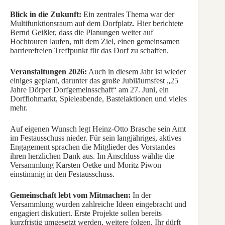
Blick in die Zukunft:
Ein zentrales Thema war der
Multifunktionsraum auf dem Dorfplatz. Hier berichtete
Bernd Geißler, dass die Planungen weiter auf
Hochtouren laufen, mit dem Ziel, einen gemeinsamen
barrierefreien Treffpunkt für das Dorf zu schaffen.
Veranstaltungen 2026:
Auch in diesem Jahr ist wieder
einiges geplant, darunter das große Jubiläumsfest „25
Jahre Dörper Dorfgemeinsschaft“ am 27. Juni, ein
Dorfflohmarkt, Spieleabende, Bastelaktionen und vieles
mehr.
Auf eigenen Wunsch legt Heinz‑Otto Brasche sein Amt
im Festausschuss nieder. Für sein langjähriges, aktives
Engagement sprachen die Mitglieder des Vorstandes
ihren herzlichen Dank aus. Im Anschluss wählte die
Versammlung Karsten Oetke und Moritz Piwon
einstimmig in den Festausschuss.
Gemeinschaft lebt vom Mitmachen:
In der
Versammlung wurden zahlreiche Ideen eingebracht und
engagiert diskutiert. Erste Projekte sollen bereits
kurzfristig umgesetzt werden, weitere folgen. Ihr dürft