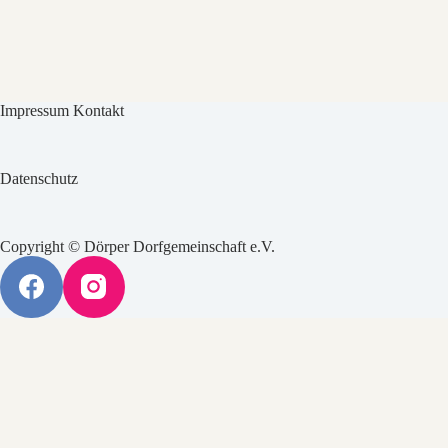
Impressum Kontakt
Datenschutz
Copyright © Dörper Dorfgemeinschaft e.V.
Dörper News
Die neue Dörper Dorfchronik nimmt Form an. Wolfgang Schnurbusch
arbeitet derzeit an einer überarbeiteten Ausgabe und sammelt dafür die
Beiträge aus dem ganzen Dorf. Die Fragebögen habt Ihr bereits
erhalten. Schickt Eure ausgefüllten Unterlagen gern zeitnah zurück,
per Mail oder direkt in den Briefkasten in der Dörper Straße 60. Auch